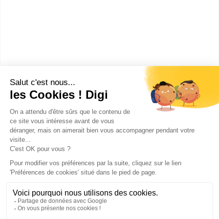
agricole privé Saint Jo...
CAPA Productions horticoles
spécialité productions florales
et légumières
Accède à la fiche pour obtenir toutes les
informations dont tu as besoin pour réussir ton
orientation en cliquant sur le bouton ci-dessous.
CAP ou équivalent
Voir la fiche
Publicité sur le réseau digiSchool
C.G.U/C.G.V