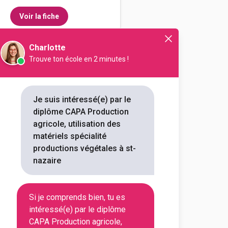
Voir la fiche
Charlotte
Trouve ton école en 2 minutes !
ssionnel agricole La Ricarde
ion agricole, utilisation des
écialité productions végétales
Je suis intéressé(e) par le
diplôme CAPA Production
outes les informations dont tu as
agricole, utilisation des
on en cliquant sur le bouton ci-
matériels spécialité
productions végétales à st-
nazaire
Voir la fiche
Si je comprends bien, tu es
intéressé(e) par le diplôme
CAPA Production agricole,