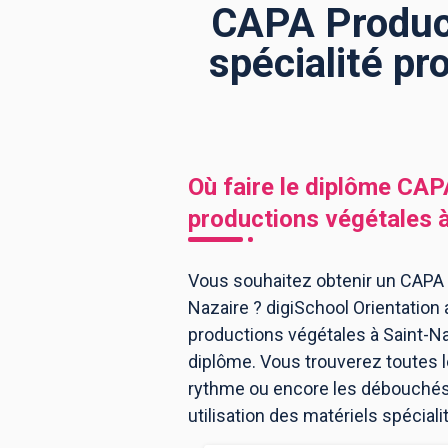
CAPA Producti
spécialité pr
BTS
Écoles
Masters
Licences pro
Articles
CAP
Où faire le diplôme
CAPA
Bac pro
productions végétales
Bachelors
Vous souhaitez obtenir un CAPA Pr
Nazaire ? digiSchool Orientation 
productions végétales à Saint-N
diplôme. Vous trouverez toutes 
rythme ou encore les débouchés, 
utilisation des matériels spécial