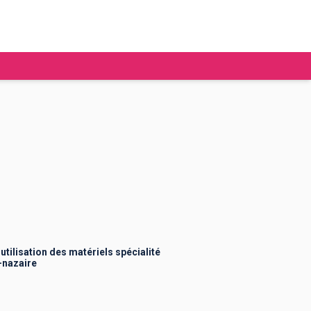
tudier à l'étranger
Ecoles de commerce
Job étudiant
BAFA
Ecoles d'ingénieur
ie étudiante
Universités
ogement étudiant
tilisation des matériels spécialité
-nazaire
ourses