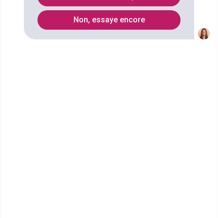
Non, essaye encore
Vous souhaitez obtenir un CAPA Production
agricole, utilisation des matériels spécialité
productions végétales à Rennes ? digiSchool
Orientation a trouvé pour vous 3 CAPA Production
agricole, utilisation des matériels spécialité
productions végétales à Rennes. Renseignez-vous
ci-dessous sur l'établissement à Rennes qui mène à
ce diplôme. Vous trouverez toutes les informations
sur les établissements et les formations comme le
programme, le rythme ou encore les débouchés,
mais aussi tout ce qu'il faut savoir pour vous
inscrire au CAPA Production agricole, utilisation des
matériels spécialité productions végétales à Rennes
.