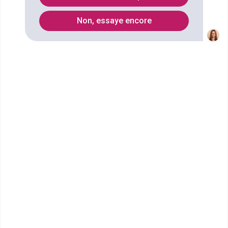
Non, essaye encore
Vous souhaitez obtenir un CAPA Production
agricole, utilisation des matériels spécialité
productions végétales à Quimper ? digiSchool
Orientation a trouvé pour vous 1 CAPA Production
agricole, utilisation des matériels spécialité
productions végétales à Quimper. Renseignez-vous
ci-dessous sur l'établissement à Quimper qui mène
à ce diplôme. Vous trouverez toutes les
informations sur les établissements et les
formations comme le programme, le rythme ou
encore les débouchés, mais aussi tout ce qu'il faut
savoir pour vous inscrire au CAPA Production
agricole, utilisation des matériels spécialité
productions végétales à Quimper .