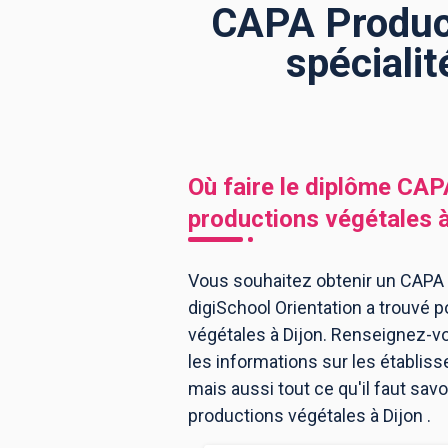
CAPA Producti
spécialit
BTS
Écoles
Masters
Licences pro
Articles
CAP
Où faire le diplôme
CAPA
Bac pro
productions végétales
Bachelors
Vous souhaitez obtenir un CAPA Pr
digiSchool Orientation a trouvé p
végétales à Dijon. Renseignez-v
les informations sur les établi
mais aussi tout ce qu'il faut savo
productions végétales à Dijon .