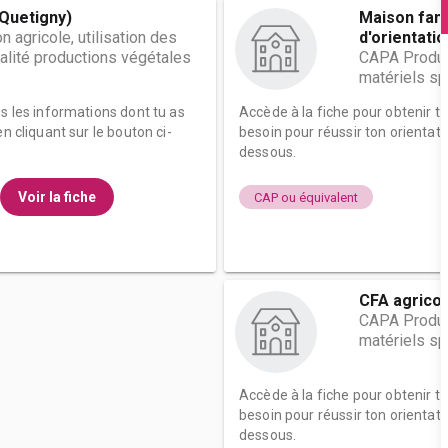
(Quetigny)
Maison fami
 agricole, utilisation des
d'orientatio.
alité productions végétales
CAPA Product
matériels sp
es les informations dont tu as
Accède à la fiche pour obtenir t
n cliquant sur le bouton ci-
besoin pour réussir ton orientati
dessous.
Voir la fiche
CAP ou équivalent
CFA agricol
CAPA Product
matériels sp
Accède à la fiche pour obtenir t
besoin pour réussir ton orientati
dessous.