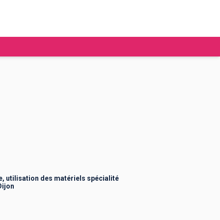
tudier à l'étranger
Ecoles de commerce
Job étudiant
BAFA
Ecoles d'ingénieur
ie étudiante
Universités
ogement étudiant
 utilisation des matériels spécialité
Dijon
ourses