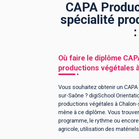
CAPA Producti
spécialité pr
BTS
Écoles
Masters
Licences pro
Articles
CAP
Où faire le diplôme
CAPA
Bac pro
productions végétales
Bachelors
Vous souhaitez obtenir un CAPA P
sur-Saône ? digiSchool Orientatio
productions végétales à Chalon-
mène à ce diplôme. Vous trouver
programme, le rythme ou encore l
agricole, utilisation des matérie