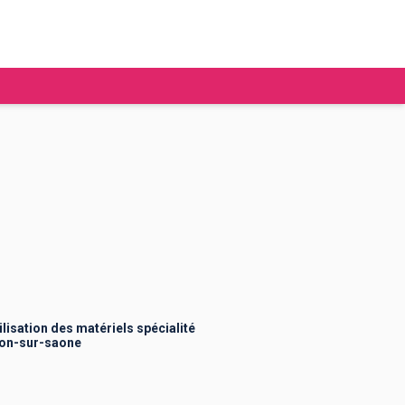
tudier à l'étranger
Ecoles de commerce
Job étudiant
BAFA
Ecoles d'ingénieur
ie étudiante
Universités
ogement étudiant
lisation des matériels spécialité
lon-sur-saone
ourses