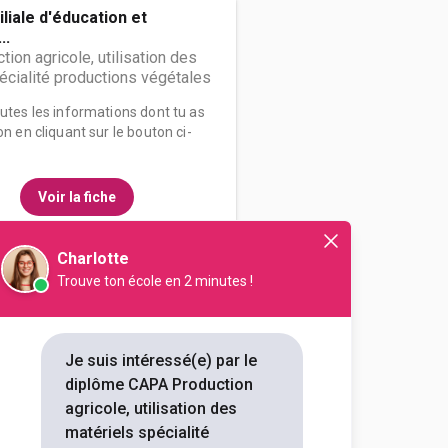
liale d'éducation et
..
ion agricole, utilisation des
écialité productions végétales
outes les informations dont tu as
on en cliquant sur le bouton ci-
Voir la fiche
Charlotte
Trouve ton école en 2 minutes !
Sardières
ion agricole, utilisation des
écialité productions végétales
Je suis intéressé(e) par le
diplôme CAPA Production
outes les informations dont tu as
agricole, utilisation des
on en cliquant sur le bouton ci-
matériels spécialité