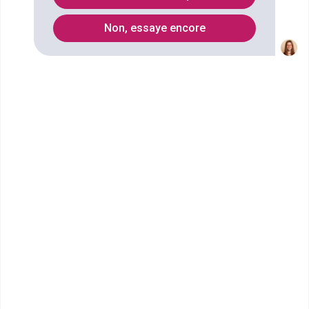
Non, essaye encore
Vous souhaitez obtenir un CAPA Production
agricole, utilisation des matériels spécialité
productions végétales à Bourges ? digiSchool
Orientation a trouvé pour vous 3 CAPA Production
agricole, utilisation des matériels spécialité
productions végétales à Bourges. Renseignez-vous
ci-dessous sur l'établissement à Bourges qui mène
à ce diplôme. Vous trouverez toutes les
informations sur les établissements et les
formations comme le programme, le rythme ou
encore les débouchés, mais aussi tout ce qu'il faut
savoir pour vous inscrire au CAPA Production
agricole, utilisation des matériels spécialité
productions végétales à Bourges .