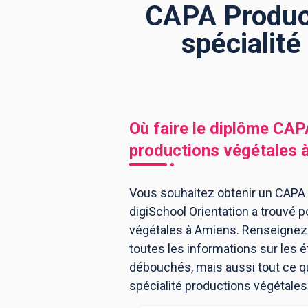
CAPA Producti
spécialité
BTS
Écoles
Masters
Licences pro
Articles
CAP
Où faire le diplôme
CAPA
Bac pro
productions végétales
Bachelors
Vous souhaitez obtenir un CAPA P
digiSchool Orientation a trouvé p
végétales à Amiens. Renseignez-
toutes les informations sur les
débouchés, mais aussi tout ce qu'
spécialité productions végétales