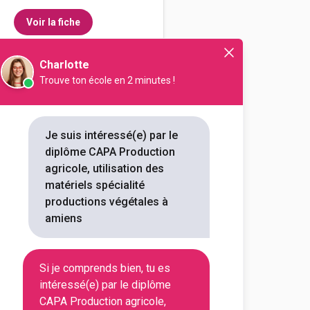
Voir la fiche
Charlotte
Trouve ton école en 2 minutes !
 d'Airion
ion agricole, utilisation des
écialité productions végétales
Je suis intéressé(e) par le
diplôme CAPA Production
outes les informations dont tu as
agricole, utilisation des
on en cliquant sur le bouton ci-
matériels spécialité
productions végétales à
amiens
Voir la fiche
Si je comprends bien, tu es
intéressé(e) par le diplôme
ole privé Robert Schuman -
CAPA Production agricole,