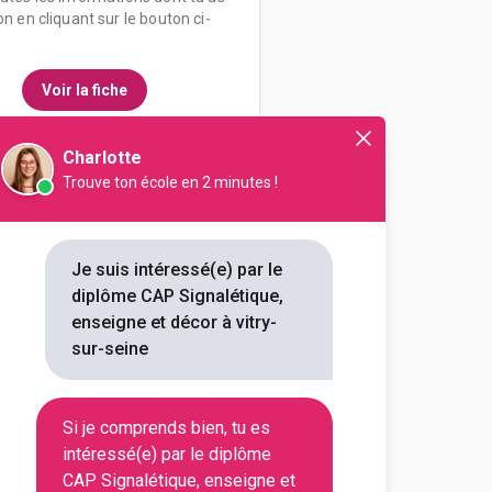
on en cliquant sur le bouton ci-
Voir la fiche
Charlotte
Trouve ton école en 2 minutes !
enseignement professionnel
ique, enseigne et décor
Je suis intéressé(e) par le
diplôme CAP Signalétique,
outes les informations dont tu as
enseigne et décor à vitry-
on en cliquant sur le bouton ci-
sur-seine
Voir la fiche
Si je comprends bien, tu es
intéressé(e) par le diplôme
CAP Signalétique, enseigne et