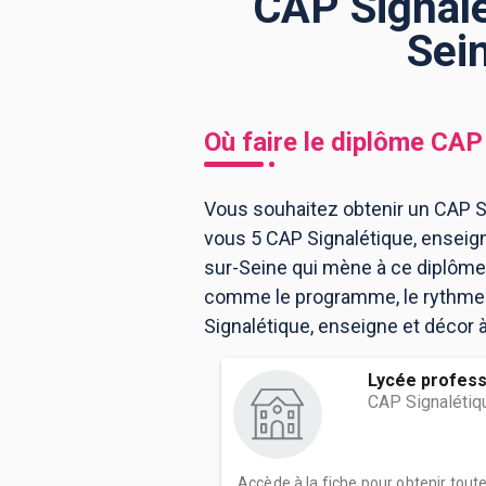
CAP Signalé
Sei
BTS
Écoles
Masters
Licences pro
Articles
Où faire le diplôme
CAP 
CAP
Bac pro
Vous souhaitez obtenir un CAP Si
vous 5 CAP Signalétique, enseign
Bachelors
sur-Seine qui mène à ce diplôme.
comme le programme, le rythme ou
Signalétique, enseigne et décor à
Lycée professi
CAP Signalétiq
Accède à la fiche pour obtenir tout