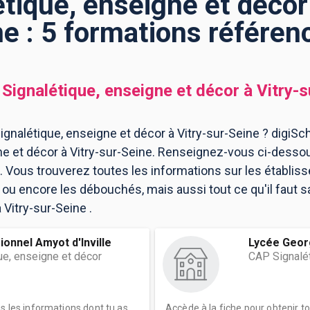
tique, enseigne et décor 
ne : 5 formations référen
Signalétique, enseigne et décor
à
Vitry-s
gnalétique, enseigne et décor à Vitry-sur-Seine ? digiSch
e et décor à Vitry-sur-Seine. Renseignez-vous ci-dessous
 Vous trouverez toutes les informations sur les établis
 encore les débouchés, mais aussi tout ce qu'il faut sa
 Vitry-sur-Seine .
onnel Amyot d'Inville
Lycée Geor
ue, enseigne et décor
CAP Signalét
es les informations dont tu as
Accède à la fiche pour obtenir t