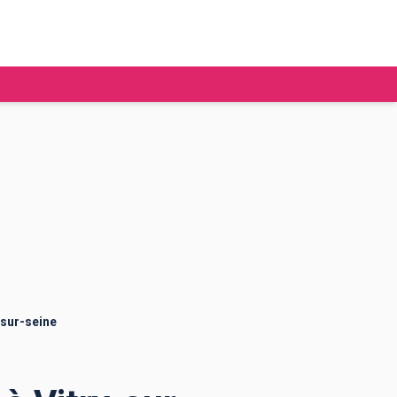
tudier à l'étranger
Ecoles de commerce
Job étudiant
BAFA
Ecoles d'ingénieur
ie étudiante
Universités
ogement étudiant
-sur-seine
ourses