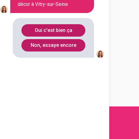
décor à Vitry-sur-Seine
 graphiques et du livre
ique, enseigne et décor
Oui c'est bien ça
outes les informations dont tu as
on en cliquant sur le bouton ci-
Non, essaye encore
Voir la fiche
s 2011-
2026