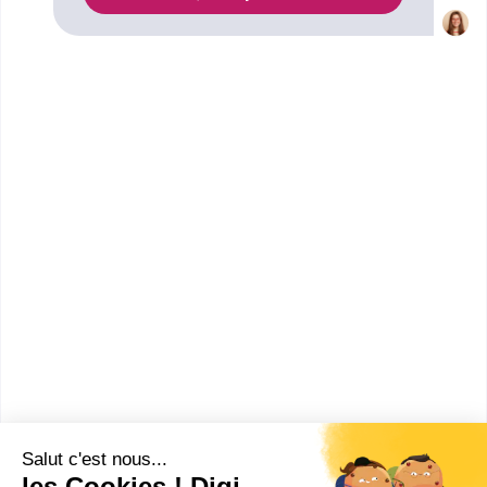
enseigne et décor à Saint-Quentin. Renseignez-
vous ci-dessous sur l'établissement à Saint-Quentin
qui mène à ce diplôme. Vous trouverez toutes les
informations sur les établissements et les
formations comme le programme, le rythme ou
encore les débouchés, mais aussi tout ce qu'il faut
savoir pour vous inscrire au CAP Signalétique,
enseigne et décor à Saint-Quentin .
Lycée polyvalent privé Notre-
Dame du Tilleul
CAP Signalétique, enseigne et
décor
Accède à la fiche pour obtenir toutes les
informations dont tu as besoin pour réussir ton
orientation en cliquant sur le bouton ci-dessous.
CAP ou équivalent
Voir la fiche