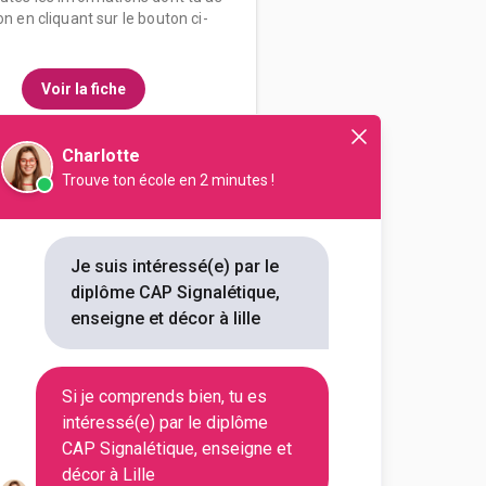
on en cliquant sur le bouton ci-
Voir la fiche
Charlotte
Trouve ton école en 2 minutes !
 de métiers et de l'artisanat
ique, enseigne et décor
Je suis intéressé(e) par le
diplôme CAP Signalétique,
outes les informations dont tu as
enseigne et décor à lille
on en cliquant sur le bouton ci-
Si je comprends bien, tu es
Voir la fiche
intéressé(e) par le diplôme
CAP Signalétique, enseigne et
décor à Lille