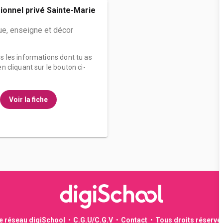
ionnel privé Sainte-Marie
ue, enseigne et décor
es les informations dont tu as
n cliquant sur le bouton ci-
Voir la fiche
le réseau digiSchool
C.G.U/C.G.V
Contact
Tous droits réservé