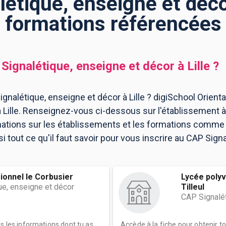
étique, enseigne et décor 
formations référencées
Signalétique, enseigne et décor
à
Lille
?
gnalétique, enseigne et décor à Lille ? digiSchool Orient
à Lille. Renseignez-vous ci-dessous sur l'établissement à
mations sur les établissements et les formations comme
tout ce qu'il faut savoir pour vous inscrire au CAP Signal
ionnel le Corbusier
Lycée polyv
ue, enseigne et décor
Tilleul
CAP Signalét
es les informations dont tu as
Accède à la fiche pour obtenir t