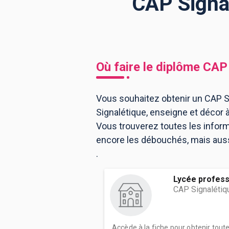
CAP Signal
BTS
Écoles
Masters
Licences pro
Articles
Où faire le diplôme
CAP 
CAP
Bac pro
Vous souhaitez obtenir un CAP Si
Signalétique, enseigne et décor 
Bachelors
Vous trouverez toutes les infor
encore les débouchés, mais aussi 
.
Lycée profess
CAP Signalétiq
Accède à la fiche pour obtenir tout