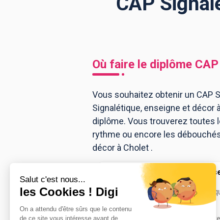
CAP Signalé
BTS
Écoles
Masters
Licences pro
Articles
Où faire le diplôme
CAP 
CAP
Bac pro
Vous souhaitez obtenir un CAP Si
Signalétique, enseigne et décor 
Bachelors
diplôme. Vous trouverez toutes 
rythme ou encore les débouchés, 
décor à Cholet .
Section d'ens
du lycé...
CAP Signalétiq
Accède à la fiche pour obtenir tout