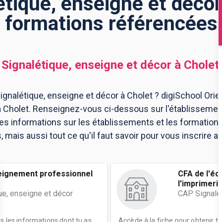
tique, enseigne et décor 
formations référencées
Signalétique, enseigne et décor
à
Cholet
gnalétique, enseigne et décor à Cholet ? digiSchool Orie
à Cholet. Renseignez-vous ci-dessous sur l'établissemen
les informations sur les établissements et les formatio
mais aussi tout ce qu'il faut savoir pour vous inscrire a
eignement professionnel
CFA de l'éc
l'imprimeri
ue, enseigne et décor
CAP Signalét
es les informations dont tu as
Accède à la fiche pour obtenir t