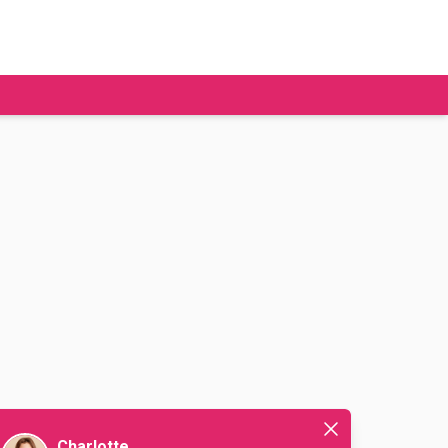
tudier à l'étranger
Ecoles de commerce
Job étudiant
BAFA
Ecoles d'ingénieur
ie étudiante
Universités
ogement étudiant
ourses
Charlotte