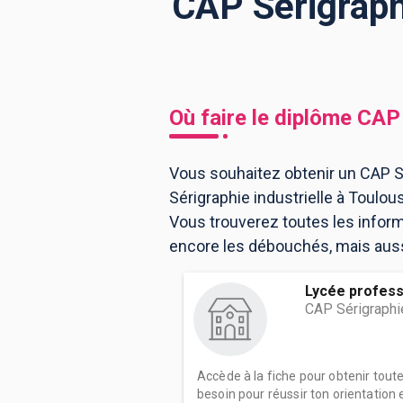
CAP Sérigraphi
BTS
Écoles
Masters
Licences pro
Articles
Où faire le diplôme
CAP 
CAP
Bac pro
Vous souhaitez obtenir un CAP Sé
Sérigraphie industrielle à Toulo
Bachelors
Vous trouverez toutes les infor
encore les débouchés, mais aussi 
Lycée profess
CAP Sérigraphie
Accède à la fiche pour obtenir tout
besoin pour réussir ton orientation e