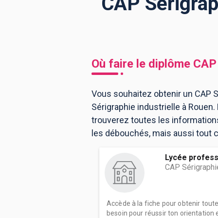
CAP Sérigraph
BTS
Écoles
Masters
Licences pro
Articles
Où faire le diplôme
CAP 
CAP
Bac pro
Vous souhaitez obtenir un CAP Sé
Sérigraphie industrielle à Roue
Bachelors
trouverez toutes les informatio
les débouchés, mais aussi tout ce
Lycée profess
CAP Sérigraphie
Accède à la fiche pour obtenir tout
besoin pour réussir ton orientation e