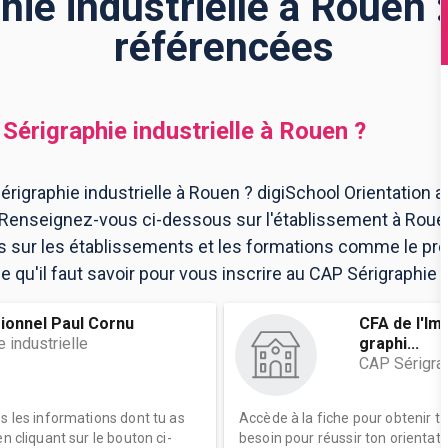
ie industrielle à Rouen 
référencées
Sérigraphie industrielle
à
Rouen
?
rigraphie industrielle à Rouen ? digiSchool Orientation 
n. Renseignez-vous ci-dessous sur l'établissement à Rou
ns sur les établissements et les formations comme le p
 qu'il faut savoir pour vous inscrire au CAP Sérigraphie i
ionnel Paul Cornu
CFA de l'Im
 industrielle
graphi...
CAP Sérigrap
es les informations dont tu as
Accède à la fiche pour obtenir t
n cliquant sur le bouton ci-
besoin pour réussir ton orientati