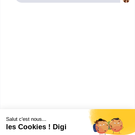
Poitiers. Renseignez-vous ci-dessous sur
l'établissement à Poitiers qui mène à ce diplôme.
Vous trouverez toutes les informations sur les
établissements et les formations comme le
programme, le rythme ou encore les débouchés,
mais aussi tout ce qu'il faut savoir pour vous
inscrire au CAP Sérigraphie industrielle à Poitiers .
Lycée professionnel Edouard
Branly (Châtelle...
CAP Sérigraphie industrielle
Accède à la fiche pour obtenir toutes les
informations dont tu as besoin pour réussir ton
orientation en cliquant sur le bouton ci-dessous.
CAP ou équivalent
Voir la fiche