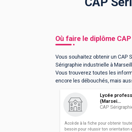
CAP Sérig
BTS
Écoles
Masters
Licences pro
Articles
Où faire le diplôme
CAP 
CAP
Bac pro
Vous souhaitez obtenir un CAP Sé
Sérigraphie industrielle à Marse
Bachelors
Vous trouverez toutes les infor
encore les débouchés, mais aussi 
Lycée profess
(Marsei...
CAP Sérigraphie
Accède à la fiche pour obtenir tout
besoin pour réussir ton orientation e