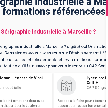
raphie industrielle à Mar
formations référencées
Sérigraphie industrielle
à
Marseille
?
rigraphie industrielle à Marseille ? digiSchool Orientati
ille. Renseignez-vous ci-dessous sur l'établissement à Ma
mations sur les établissements et les formations comme
tout ce qu'il faut savoir pour vous inscrire au CAP Sérigra
ionnel Léonard de Vinci
Lycée profe
Golf-H...
 industrielle
CAP Sérigrap
es les informations dont tu as
Accède à la fiche pour obtenir t
n cliquant sur le bouton ci-
besoin pour réussir ton orientati