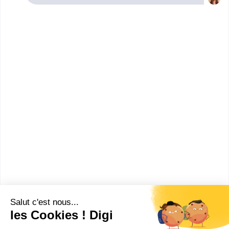
Lorient. Renseignez-vous ci-dessous sur
l'établissement à Lorient qui mène à ce diplôme.
Vous trouverez toutes les informations sur les
établissements et les formations comme le
programme, le rythme ou encore les débouchés,
mais aussi tout ce qu'il faut savoir pour vous
inscrire au CAP Sérigraphie industrielle à Lorient .
Lycée professionnel Emile
Zola (Hennebont)
CAP Sérigraphie industrielle
Accède à la fiche pour obtenir toutes les
informations dont tu as besoin pour réussir ton
orientation en cliquant sur le bouton ci-dessous.
CAP ou équivalent
Voir la fiche