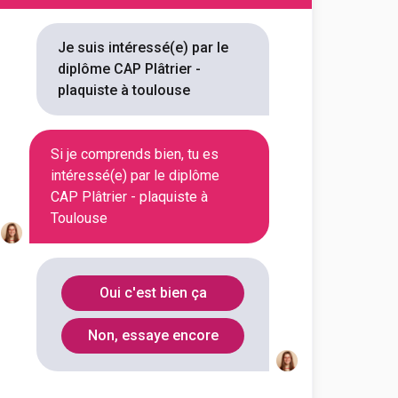
 - plaquiste
Je suis intéressé(e) par le
diplôme CAP Plâtrier -
outes les informations dont tu as
plaquiste à toulouse
on en cliquant sur le bouton ci-
Si je comprends bien, tu es
Voir la fiche
intéressé(e) par le diplôme
CAP Plâtrier - plaquiste à
Toulouse
mpagnons du Devoir de Midi-
 - plaquiste
Oui c'est bien ça
outes les informations dont tu as
Non, essaye encore
on en cliquant sur le bouton ci-