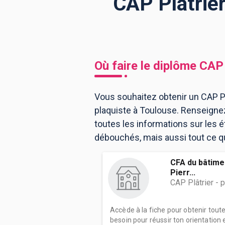
CAP Plâtrier
BTS
Écoles
Masters
Licences pro
Articles
Où faire le diplôme
CAP 
CAP
Bac pro
Vous souhaitez obtenir un CAP Plâ
plaquiste à Toulouse. Renseigne
Bachelors
toutes les informations sur les
débouchés, mais aussi tout ce qu'
CFA du bâtimen
Pierr...
CAP Plâtrier - 
Accède à la fiche pour obtenir tout
besoin pour réussir ton orientation e