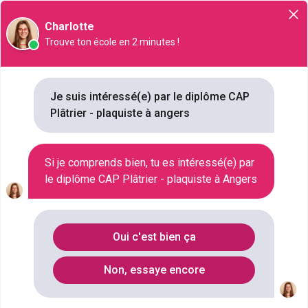
Orientation
Charlotte
Trouve ton école en 2 minutes !
CAP Plâtrier - plaquiste à
Je suis intéressé(e) par le diplôme CAP
Plâtrier - plaquiste à angers
Angers : 5 formations
référencées
Si je comprends bien, tu es intéressé(e) par
le diplôme CAP Plâtrier - plaquiste à Angers
Où faire le diplôme
CAP Plâtrier -
plaquiste
à
Angers
?
Oui c'est bien ça
Vous souhaitez obtenir un CAP Plâtrier - plaquiste à
Non, essaye encore
Angers ? digiSchool Orientation a trouvé pour vous 5
CAP Plâtrier - plaquiste à Angers. Renseignez-vous