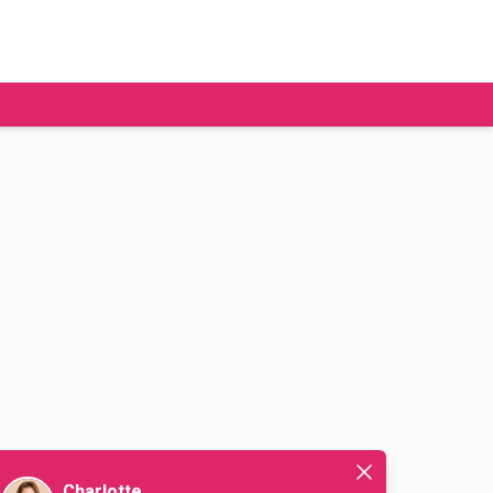
tudier à l'étranger
Ecoles de commerce
Job étudiant
BAFA
Ecoles d'ingénieur
ie étudiante
Universités
ogement étudiant
ourses
Charlotte