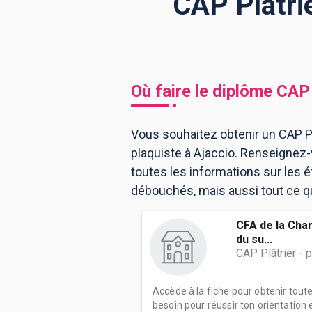
CAP Plâtrie
BTS
Écoles
Masters
Licences pro
Articles
Où faire le diplôme
CAP 
CAP
Bac pro
Vous souhaitez obtenir un CAP Plâ
plaquiste à Ajaccio. Renseignez
Bachelors
toutes les informations sur les
débouchés, mais aussi tout ce qu'i
CFA de la Cha
du su...
CAP Plâtrier - 
Accède à la fiche pour obtenir tout
besoin pour réussir ton orientation e