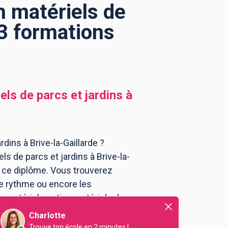
 matériels de
: 3 formations
ls de parcs et jardins
à
ins à Brive-la-Gaillarde ?
s de parcs et jardins à Brive-la-
à ce diplôme. Vous trouverez
e rythme ou encore les
s matériels option matériels de
Charlotte
Trouve ton école en 2 minutes !