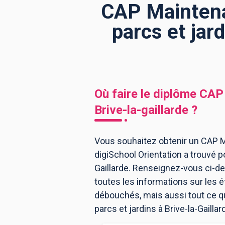
CAP Maintena
parcs et jard
BTS
Écoles
Masters
Licences pro
Articles
CAP
Où faire le diplôme
CAP 
Bac pro
Brive-la-gaillarde
?
Bachelors
Vous souhaitez obtenir un CAP Ma
digiSchool Orientation a trouvé 
Gaillarde. Renseignez-vous ci-de
toutes les informations sur les
débouchés, mais aussi tout ce qu
parcs et jardins à Brive-la-Gaillard