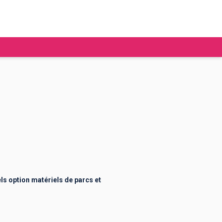
tudier à l'étranger
Ecoles de commerce
Job étudiant
BAFA
Ecoles d'ingénieur
ie étudiante
Universités
ogement étudiant
s option matériels de parcs et
ourses