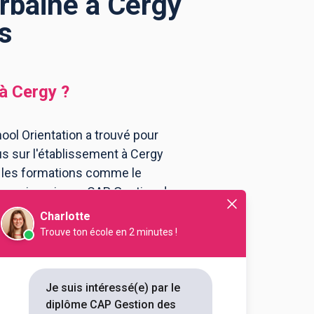
rbaine à Cergy
s
à
Cergy
?
ool Orientation a trouvé pour
s sur l'établissement à Cergy
t les formations comme le
 vous inscrire au CAP Gestion des
Charlotte
Trouve ton école en 2 minutes !
 des métiers et de
 des déchets et propreté
Je suis intéressé(e) par le
diplôme CAP Gestion des
outes les informations dont tu as