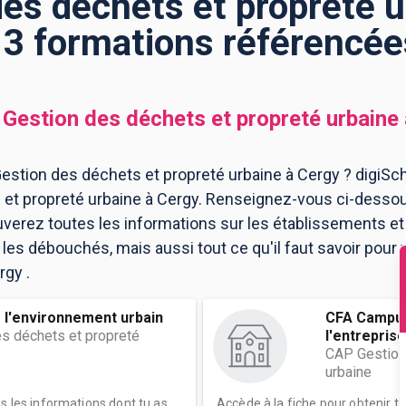
es déchets et propreté u
: 3 formations référencée
Gestion des déchets et propreté urbaine
stion des déchets et propreté urbaine à Cergy ? digiSch
et propreté urbaine à Cergy. Renseignez-vous ci-dessou
uverez toutes les informations sur les établissements e
es débouchés, mais aussi tout ce qu'il faut savoir pour
rgy .
e l'environnement urbain
CFA Campus
s déchets et propreté
l'entreprise
CAP Gestion
urbaine
es les informations dont tu as
Accède à la fiche pour obtenir t