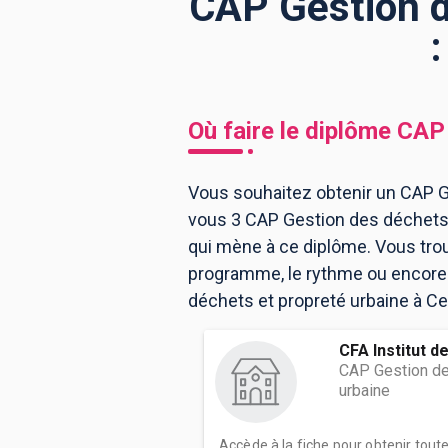
CAP Gestion d
BTS
Écoles
Masters
Licences pro
Articles
Où faire le diplôme
CAP 
CAP
Bac pro
Vous souhaitez obtenir un CAP Ge
vous 3 CAP Gestion des déchets 
Bachelors
qui mène à ce diplôme. Vous tro
programme, le rythme ou encore l
déchets et propreté urbaine à Ce
CFA Institut d
CAP Gestion de
urbaine
Accède à la fiche pour obtenir tout