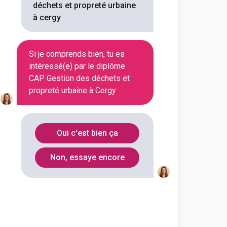
déchets et propreté urbaine
on en cliquant sur le bouton ci-
à cergy
Voir la fiche
Si je comprends bien, tu es
intéressé(e) par le diplôme
CAP Gestion des déchets et
propreté urbaine à Cergy
t de l'environnement urbain
 des déchets et propreté
Oui c'est bien ça
outes les informations dont tu as
on en cliquant sur le bouton ci-
Non, essaye encore
Voir la fiche