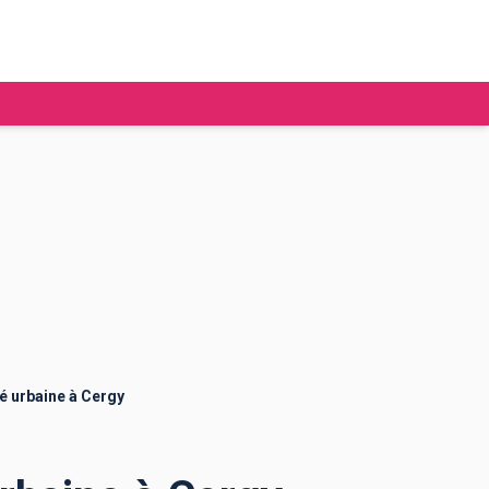
tudier à l'étranger
Ecoles de commerce
Job étudiant
BAFA
Ecoles d'ingénieur
ie étudiante
Universités
ogement étudiant
é urbaine à Cergy
ourses