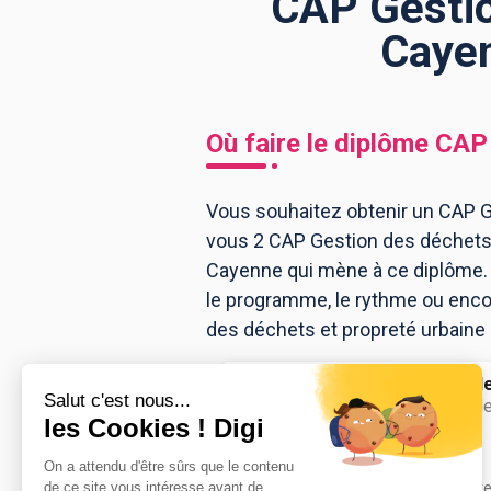
CAP Gestio
Cayen
BTS
Écoles
Masters
Licences pro
Articles
Où faire le diplôme
CAP 
CAP
Bac pro
Vous souhaitez obtenir un CAP Ge
vous 2 CAP Gestion des déchets 
Bachelors
Cayenne qui mène à ce diplôme. 
le programme, le rythme ou encor
des déchets et propreté urbaine
Lycée polyval
CAP Gestion de
urbaine
Accède à la fiche pour obtenir tout