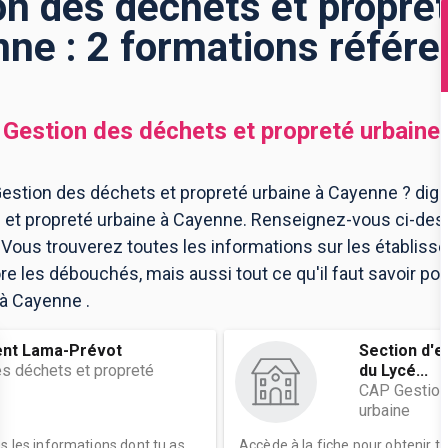
n des déchets et propret
ne : 2 formations référ
Gestion des déchets et propreté urbaine
stion des déchets et propreté urbaine à Cayenne ? digiS
et propreté urbaine à Cayenne. Renseignez-vous ci-dess
Vous trouverez toutes les informations sur les établis
e les débouchés, mais aussi tout ce qu'il faut savoir po
 à Cayenne .
ent Lama-Prévot
Section d'
s déchets et propreté
du Lycé...
CAP Gestion
urbaine
es les informations dont tu as
Accède à la fiche pour obtenir t