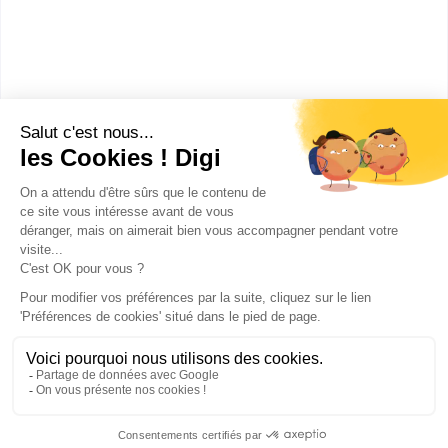
propreté urbaine
Accède à la fiche pour obtenir toutes les
informations dont tu as besoin pour réussir ton
orientation en cliquant sur le bouton ci-dessous.
CAP ou équivalent
Voir la fiche
Publicité sur le réseau digiSchool
C.G.U/C.G.V
Contact