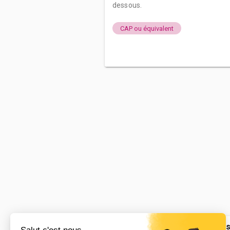
dessous.
CAP ou équivalent
Lycée profess