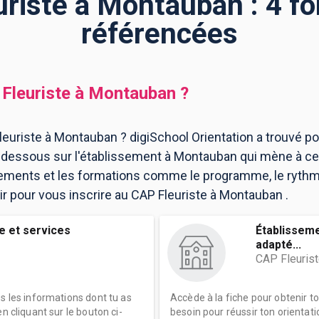
riste à Montauban : 4 f
référencées
Fleuriste
à
Montauban
?
euriste à Montauban ? digiSchool Orientation a trouvé po
dessous sur l'établissement à Montauban qui mène à ce
ssements et les formations comme le programme, le ryth
oir pour vous inscrire au CAP Fleuriste à Montauban .
 et services
Établissem
adapté...
CAP Fleuris
es les informations dont tu as
Accède à la fiche pour obtenir t
n cliquant sur le bouton ci-
besoin pour réussir ton orientati