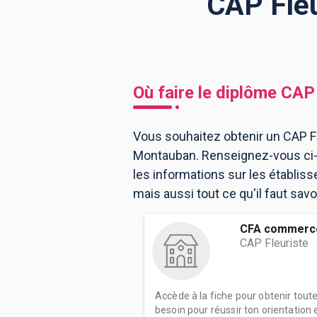
CAP Fleu
BTS
Écoles
Masters
Licences pro
Articles
Où faire le diplôme
CAP 
CAP
Bac pro
Vous souhaitez obtenir un CAP Fl
Montauban. Renseignez-vous ci-
Bachelors
les informations sur les établi
mais aussi tout ce qu'il faut sav
CFA commerce
CAP Fleuriste
Accède à la fiche pour obtenir tout
besoin pour réussir ton orientation e