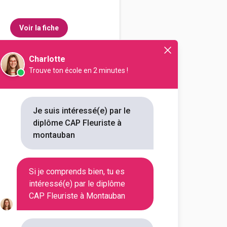
Voir la fiche
Charlotte
Trouve ton école en 2 minutes !
iale rurale (Bias)
te
Je suis intéressé(e) par le
diplôme CAP Fleuriste à
outes les informations dont tu as
montauban
on en cliquant sur le bouton ci-
Si je comprends bien, tu es
Voir la fiche
intéressé(e) par le diplôme
CAP Fleuriste à Montauban