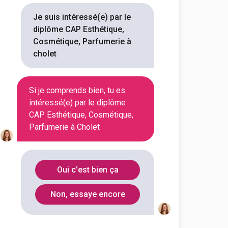
ue, cosmétique, parfumerie par
ance
Je suis intéressé(e) par le
diplôme CAP Esthétique,
outes les informations dont tu as
Cosmétique, Parfumerie à
on en cliquant sur le bouton ci-
cholet
Voir la fiche
Si je comprends bien, tu es
intéressé(e) par le diplôme
CAP Esthétique, Cosmétique,
Parfumerie à Cholet
Oui c'est bien ça
Non, essaye encore