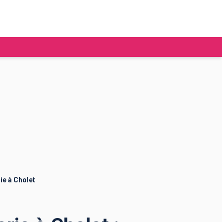
tudier à l'étranger
Ecoles de commerce
Job étudiant
BAFA
Ecoles d'ingénieur
ie étudiante
Universités
ogement étudiant
ie à Cholet
ourses