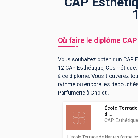
CAP Esthétiq
BTS
Écoles
Masters
Licences pro
Articles
Où faire le diplôme
CAP 
CAP
Bac pro
Vous souhaitez obtenir un CAP Es
12 CAP Esthétique, Cosmétique, 
Bachelors
à ce diplôme. Vous trouverez to
rythme ou encore les débouchés, 
Parfumerie à Cholet .
École Terrade 
d'...
CAP Esthétique
L'école Terrade de Nantes forme l