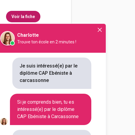
Voir la fiche
Charlotte
Trouve ton école en 2 minutes !
étiers d'art, du bois et de
e
Je suis intéressé(e) par le
diplôme CAP Ebéniste à
outes les informations dont tu as
carcassonne
on en cliquant sur le bouton ci-
Si je comprends bien, tu es
Voir la fiche
intéressé(e) par le diplôme
CAP Ebéniste à Carcassonne