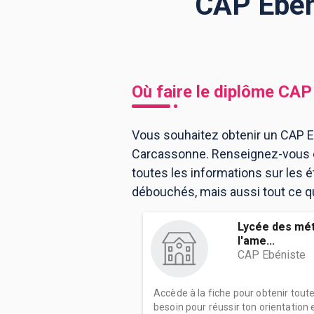
CAP Ebén
BTS
Écoles
Masters
Licences pro
Articles
Où faire le diplôme
CAP 
CAP
Bac pro
Vous souhaitez obtenir un CAP E
Carcassonne. Renseignez-vous c
Bachelors
toutes les informations sur les
débouchés, mais aussi tout ce qu
Lycée des méti
l'ame...
CAP Ebéniste
Accède à la fiche pour obtenir tout
besoin pour réussir ton orientation e