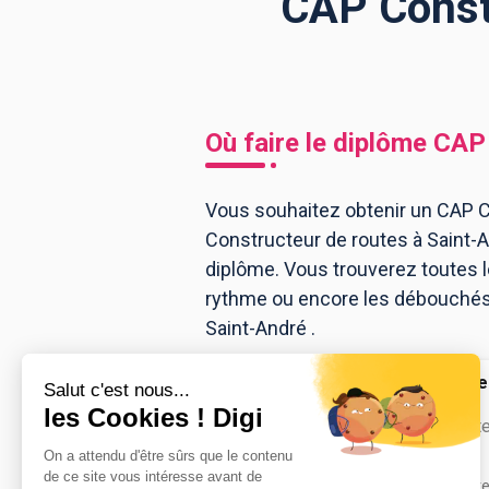
CAP Constr
BTS
Écoles
Masters
Licences pro
Articles
Où faire le diplôme
CAP 
CAP
Bac pro
Vous souhaitez obtenir un CAP Co
Constructeur de routes à Saint-
Bachelors
diplôme. Vous trouverez toutes 
rythme ou encore les débouchés, 
Saint-André .
CFA du bâtimen
Pierr...
CAP Constructe
Accède à la fiche pour obtenir tout