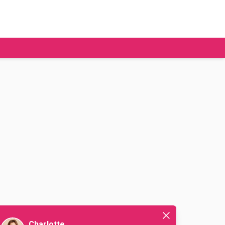
tudier à l'étranger
Ecoles de commerce
Job étudiant
BAFA
Ecoles d'ingénieur
ie étudiante
Universités
ogement étudiant
ourses
Charlotte