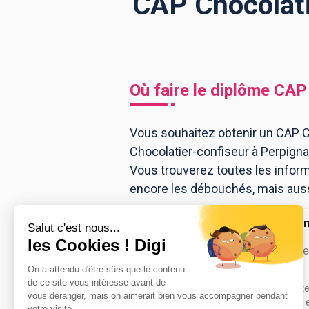
CAP Chocolati
BTS
Écoles
Masters
Licences pro
Articles
Où faire le diplôme
CAP 
CAP
Bac pro
Vous souhaitez obtenir un CAP Ch
Chocolatier-confiseur à Perpign
Bachelors
Vous trouverez toutes les infor
encore les débouchés, mais aussi 
CFA de la cha
l'artisa...
CAP Chocolatie
Accède à la fiche pour obtenir tout
besoin pour réussir ton orientation e