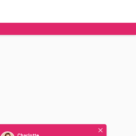
tudier à l'étranger
Ecoles de commerce
Job étudiant
BAFA
Ecoles d'ingénieur
ie étudiante
Universités
ogement étudiant
ourses
Charlotte