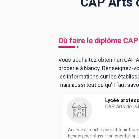
CAP Arts d
BTS
Écoles
Masters
Licences pro
Articles
Où faire le diplôme
CAP 
CAP
Bac pro
Vous souhaitez obtenir un CAP Ar
broderie à Nancy. Renseignez-vo
Bachelors
les informations sur les établi
mais aussi tout ce qu'il faut savo
Lycée profess
CAP Arts de la 
Accède à la fiche pour obtenir tout
besoin pour réussir ton orientation e