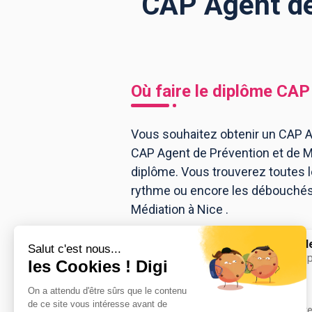
CAP Agent de 
BTS
Écoles
Masters
Licences pro
Articles
Où faire le diplôme
CAP 
CAP
Bac pro
Vous souhaitez obtenir un CAP Ag
CAP Agent de Prévention et de M
Bachelors
diplôme. Vous trouverez toutes 
rythme ou encore les débouchés, 
Médiation à Nice .
CFA Métropole
CAP Agent de p
Accède à la fiche pour obtenir tout