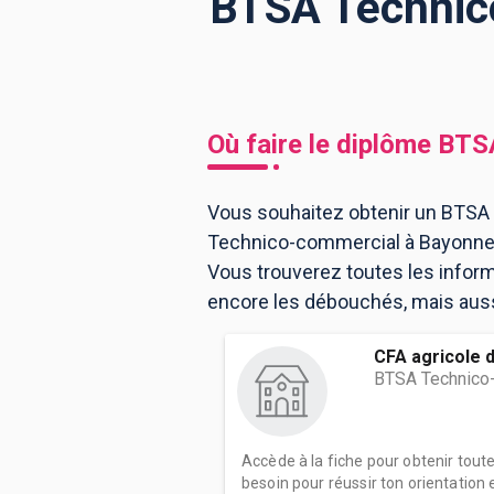
BTSA Technico
BTS
Écoles
Masters
Licences pro
Articles
Où faire le diplôme
BTSA
CAP
Bac pro
Vous souhaitez obtenir un BTSA 
Technico-commercial à Bayonne.
Bachelors
Vous trouverez toutes les infor
encore les débouchés, mais aussi
CFA agricole 
BTSA Technico
Accède à la fiche pour obtenir tout
besoin pour réussir ton orientation e