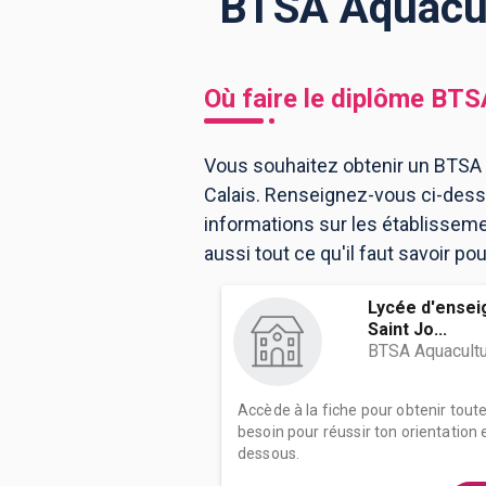
BTSA Aquacult
BTS
Écoles
Masters
Où faire le diplôme
BTSA
Licences pro
Articles
Vous souhaitez obtenir un BTSA A
CAP
Calais. Renseignez-vous ci-desso
Bac pro
informations sur les établissem
Bachelors
aussi tout ce qu'il faut savoir po
Lycée d'ensei
Saint Jo...
BTSA Aquacult
Accède à la fiche pour obtenir tout
besoin pour réussir ton orientation e
dessous.