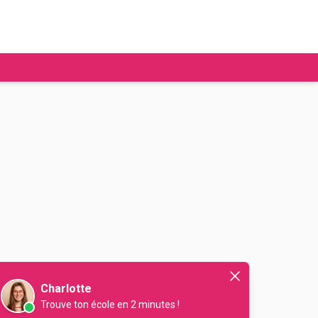
tudier à l'étranger
Ecoles de commerce
Job étudiant
BAFA
Ecoles d'ingénieur
ie étudiante
Universités
ogement étudiant
ourses
Charlotte
Trouve ton école en 2 minutes !