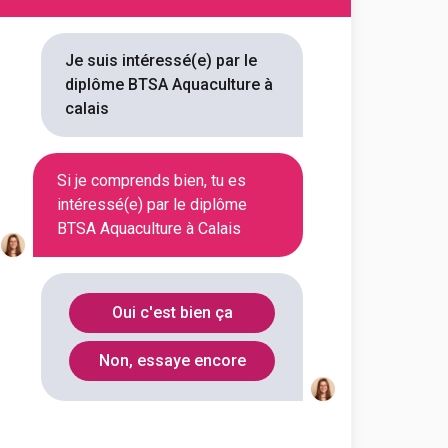
ion référencée
Je suis intéressé(e) par le
diplôme BTSA Aquaculture à
calais
our vous 1 BTSA Aquaculture à
Vous trouverez toutes les
Si je comprends bien, tu es
intéressé(e) par le diplôme
ou encore les débouchés, mais
BTSA Aquaculture à Calais
Oui c'est bien ça
Non, essaye encore