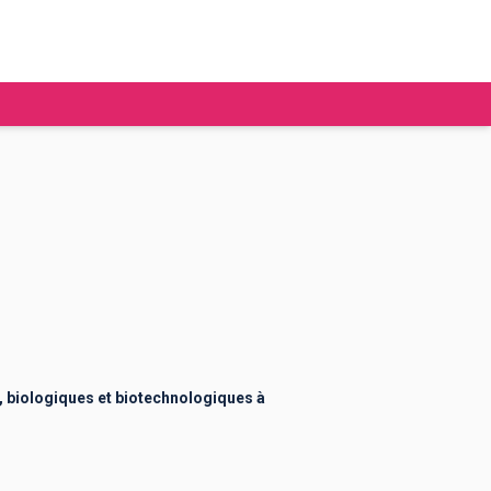
tudier à l'étranger
Ecoles de commerce
Job étudiant
BAFA
Ecoles d'ingénieur
ie étudiante
Universités
ogement étudiant
 biologiques et biotechnologiques à
ourses