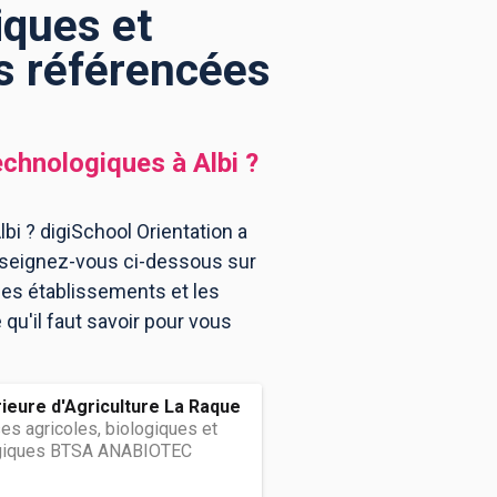
iques et
ns référencées
technologiques
à
Albi
?
bi ? digiSchool Orientation a
enseignez-vous ci-dessous sur
les établissements et les
u'il faut savoir pour vous
ieure d'Agriculture La Raque
s agricoles, biologiques et
ogiques BTSA ANABIOTEC