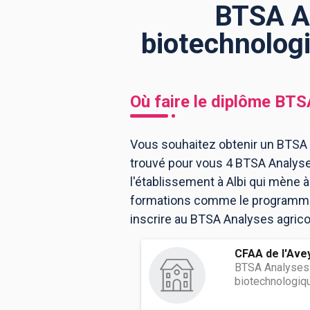
BTSA An
biotechnologi
BTS
Écoles
Masters
Licences pro
Articles
Où faire le diplôme
BTSA
CAP
Bac pro
Vous souhaitez obtenir un BTSA A
Bachelors
trouvé pour vous 4 BTSA Analyse
l'établissement à Albi qui mène 
formations comme le programme, 
inscrire au BTSA Analyses agricol
CFAA de l'Ave
BTSA Analyses 
biotechnologiq