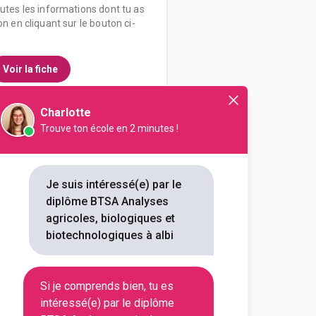
outes les informations dont tu as
on en cliquant sur le bouton ci-
Voir la fiche
Charlotte
Trouve ton école en 2 minutes !
al et technologique agricole
s agricoles, biologiques et
giques
Je suis intéressé(e) par le
diplôme BTSA Analyses
outes les informations dont tu as
agricoles, biologiques et
on en cliquant sur le bouton ci-
biotechnologiques à albi
Voir la fiche
Si je comprends bien, tu es
intéressé(e) par le diplôme