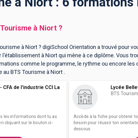
e à Niort : 6 formations
Tourisme
à
Niort
?
urisme à Niort ? digiSchool Orientation a trouvé pour vo
l'établissement à Niort qui mène à ce diplôme. Vous tro
ormations comme le programme, le rythme ou encore les 
re au BTS Tourisme à Niort .
CFA de l'industrie CCI La
Lycée Belle
BTS Touris
es les informations dont tu as
Accède à la fiche pour obtenir t
n cliquant sur le bouton ci-
besoin pour réussir ton orientati
dessous.