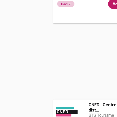
Vo
Bac+2
CNED : Centre
dist...
BTS Tourisme