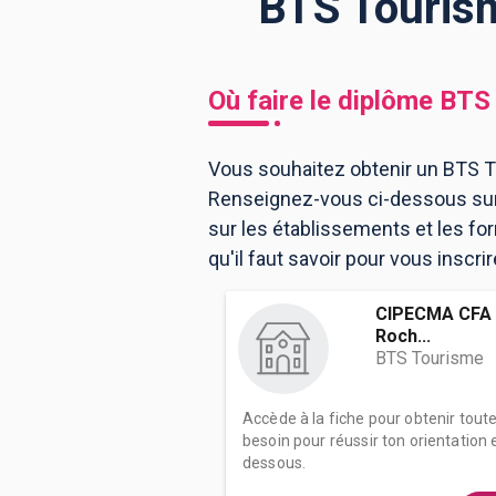
BTS Tourism
BTS
Écoles
Masters
Où faire le diplôme
BTS 
Licences pro
Articles
Vous souhaitez obtenir un BTS To
CAP
Renseignez-vous ci-dessous sur 
Bac pro
sur les établissements et les f
Bachelors
qu'il faut savoir pour vous inscri
CIPECMA CFA - 
Roch...
BTS Tourisme
Accède à la fiche pour obtenir tout
besoin pour réussir ton orientation e
dessous.