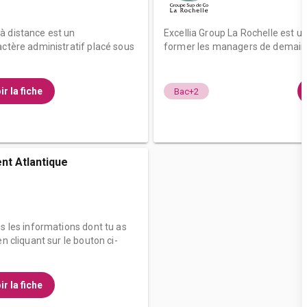
à distance est un
Excellia Group La Rochelle est u
actère administratif placé sous
former les managers de demain av
ir la fiche
Bac+2
nt Atlantique
es les informations dont tu as
n cliquant sur le bouton ci-
ir la fiche