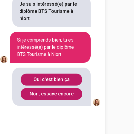
Je suis intéressé(e) par le
diplôme BTS Tourisme à
ne école de commerce qui vise à
niort
ec pour conviction qu'i...
Si je comprends bien, tu es
Voir la fiche
intéressé(e) par le diplôme
BTS Tourisme à Niort
Oui c'est bien ça
Non, essaye encore