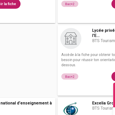
ir la fiche
Bac+2
Lycée privé
l'E...
BTS Touris
Accède à la fiche pour obtenir t
besoin pour réussir ton orientati
dessous.
Bac+2
 national d'enseignement à
Excelia Gro
BTS Touris