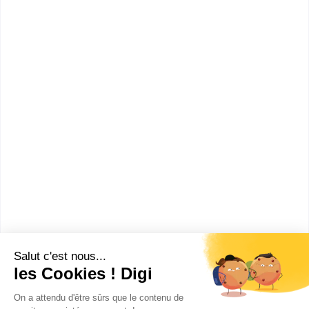
Accède à la fiche pour obtenir toutes les
informations dont tu as besoin pour réussir ton
orientation en cliquant sur le bouton ci-dessous.
Bac+2
Voir la fiche
Cours Diderot - Nice
BTS Tourisme
Le Cours Diderot est un campus de 8 écoles : Paris,
Lille, Lyon, Toulouse, Montpellier, Aix-en-Provence,
Marseille, Nice. Le...
Bac+2
Voir la fiche