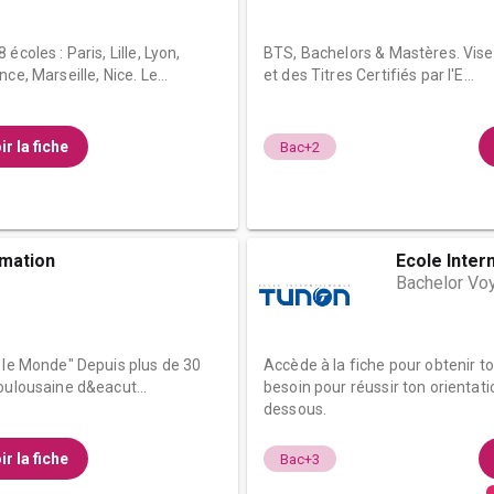
coles : Paris, Lille, Lyon,
BTS, Bachelors & Mastères. Vis
e, Marseille, Nice. Le...
et des Titres Certifiés par l'E...
ir la fiche
Bac+2
mation
Ecole Inter
Bachelor Vo
 le Monde" Depuis plus de 30
Accède à la fiche pour obtenir t
oulousaine d&eacut...
besoin pour réussir ton orientati
dessous.
ir la fiche
Bac+3