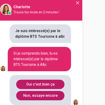
Charlotte
Trouve ton école en 2 minutes !
or Factory - Toulouse
TOURISME
Je suis intéressé(e) par le
diplôme BTS Tourisme à albi
outes les informations dont tu as
on en cliquant sur le bouton ci-
Si je comprends bien, tu es
intéressé(e) par le diplôme
Voir la fiche
BTS Tourisme à Albi
Oui c'est bien ça
Non, essaye encore