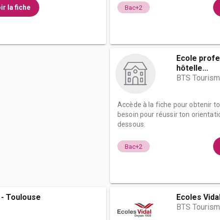
ir la fiche
Bac+2
Ecole profe
hôtelle...
BTS Touris
Accède à la fiche pour obtenir t
besoin pour réussir ton orientati
dessous.
Bac+2
 - Toulouse
Ecoles Vida
BTS Touris