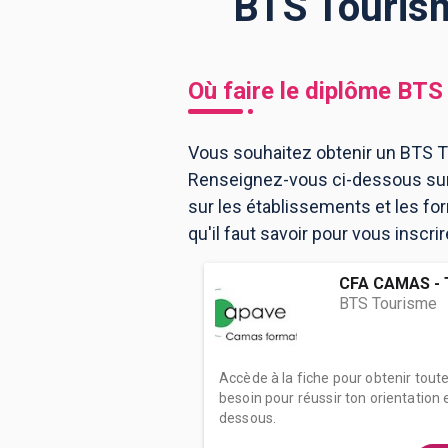
BTS Tourism
BTS
Écoles
Masters
Où faire le diplôme
BTS 
Licences pro
Articles
Vous souhaitez obtenir un BTS To
CAP
Renseignez-vous ci-dessous sur 
Bac pro
sur les établissements et les f
Bachelors
qu'il faut savoir pour vous inscri
CFA CAMAS - 
BTS Tourisme
Accède à la fiche pour obtenir tout
besoin pour réussir ton orientation e
dessous.