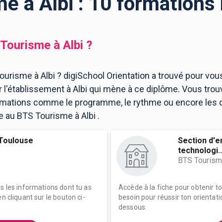
e à Albi : 10 formations
Tourisme
à
Albi
?
urisme à Albi ? digiSchool Orientation a trouvé pour vou
l'établissement à Albi qui mène à ce diplôme. Vous trou
ormations comme le programme, le rythme ou encore les 
re au BTS Tourisme à Albi .
Toulouse
Section d'
technologi..
BTS Touris
es les informations dont tu as
Accède à la fiche pour obtenir t
n cliquant sur le bouton ci-
besoin pour réussir ton orientati
dessous.