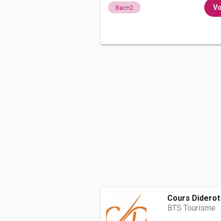
Vo
Bac+2
Cours Diderot
BTS Tourisme