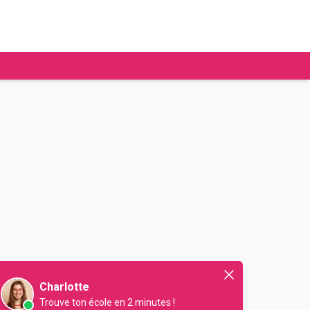
tudier à l'étranger
Ecoles de commerce
Job étudiant
BAFA
Ecoles d'ingénieur
ie étudiante
Universités
ogement étudiant
ourses
Charlotte
Trouve ton école en 2 minutes !