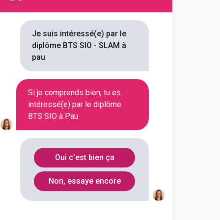
 référencées
Je suis intéressé(e) par le
diplôme BTS SIO - SLAM à
pau
ous 2 BTS SIO - SLAM à Pau.
verez toutes les informations
Si je comprends bien, tu es
débouchés, mais aussi tout ce
intéressé(e) par le diplôme
BTS SIO à Pau
t-John-Perse
s informatiques aux
Oui c'est bien ça
s option B solutions logicielles
ns mé...
Non, essaye encore
outes les informations dont tu as
on en cliquant sur le bouton ci-