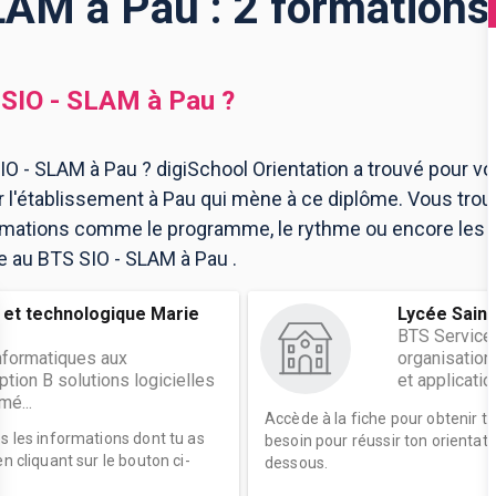
LAM à Pau : 2 formations
SIO - SLAM
à
Pau
?
O - SLAM à Pau ? digiSchool Orientation a trouvé pour v
l'établissement à Pau qui mène à ce diplôme. Vous trou
ormations comme le programme, le rythme ou encore les 
re au BTS SIO - SLAM à Pau .
 et technologique Marie
Lycée Sain
BTS Service
nformatiques aux
organisation
ption B solutions logicielles
et applicatio
mé...
Accède à la fiche pour obtenir t
es les informations dont tu as
besoin pour réussir ton orientati
n cliquant sur le bouton ci-
dessous.