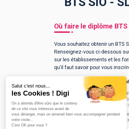
BTS SIO - S
BTS
Écoles
Masters
Où faire le diplôme
BTS 
Licences pro
Articles
Vous souhaitez obtenir un BTS SI
CAP
Renseignez-vous ci-dessous sur 
Bac pro
sur les établissements et les f
Bachelors
qu'il faut savoir pour vous inscri
Lycée général
Curie
BTS Services i
organisations o
et applications 
Accède à la fiche pour obtenir tout
besoin pour réussir ton orientation e
dessous.