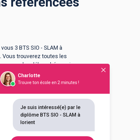
ns référencées
r vous 3 BTS SIO - SLAM à
. Vous trouverez toutes les
ou encore les débouchés, mais
Charlotte
Trouve ton école en 2 minutes !
-Louis (Châteaulin)
s informatiques aux
s option B solutions logicielles
ns mé...
Je suis intéressé(e) par le
diplôme BTS SIO - SLAM à
outes les informations dont tu as
lorient
on en cliquant sur le bouton ci-