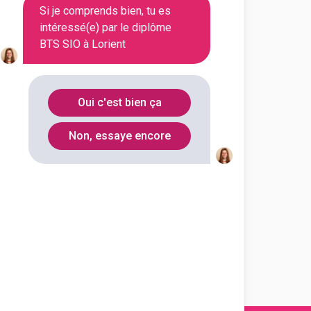
Si je comprends bien, tu es
Voir la fiche
intéressé(e) par le diplôme
BTS SIO à Lorient
e-Dame de la Paix
s informatiques aux
Oui c'est bien ça
s option B solutions logicielles
ns mé...
Non, essaye encore
outes les informations dont tu as
on en cliquant sur le bouton ci-
Voir la fiche