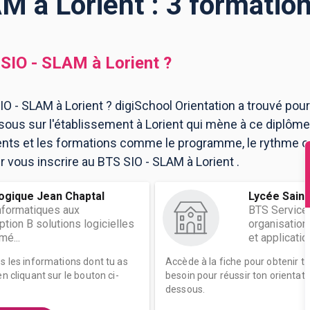
M à Lorient : 3 formatio
SIO - SLAM
à
Lorient
?
O - SLAM à Lorient ? digiSchool Orientation a trouvé pou
ous sur l'établissement à Lorient qui mène à ce diplôme
ents et les formations comme le programme, le rythme 
ur vous inscrire au BTS SIO - SLAM à Lorient .
ogique Jean Chaptal
Lycée Saint
nformatiques aux
BTS Service
ption B solutions logicielles
organisation
mé...
et applicatio
es les informations dont tu as
Accède à la fiche pour obtenir t
n cliquant sur le bouton ci-
besoin pour réussir ton orientati
dessous.