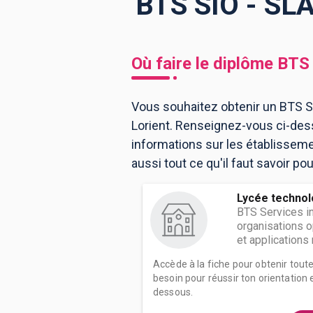
BTS SIO - SLA
BTS
Écoles
Masters
Où faire le diplôme
BTS 
Licences pro
Articles
Vous souhaitez obtenir un BTS SI
CAP
Lorient. Renseignez-vous ci-dess
Bac pro
informations sur les établissem
Bachelors
aussi tout ce qu'il faut savoir po
Lycée technol
BTS Services i
organisations o
et applications 
Accède à la fiche pour obtenir tout
besoin pour réussir ton orientation e
dessous.