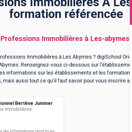
sions Immobilières À Les
formation référencée
Professions Immobilières
à
Les-abymes
rofessions Immobilières à Les Abymes ? digiSchool Orie
 Abymes. Renseignez-vous ci-dessous sur l'établisseme
les informations sur les établissements et les formatio
mais aussi tout ce qu'il faut savoir pour vous inscrire
ionnel Bertène Juminer
s immobilières
es les informations dont tu as