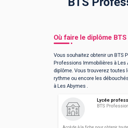
BTS Profes
BTS
Écoles
Masters
Licences pro
Articles
Où faire le diplôme
BTS 
CAP
Bac pro
Vous souhaitez obtenir un BTS P
Professions Immobilières à Les
Bachelors
diplôme. Vous trouverez toutes 
rythme ou encore les débouchés, 
à Les Abymes .
Lycée profess
BTS Profession
Accède à la fiche pour obtenir tout