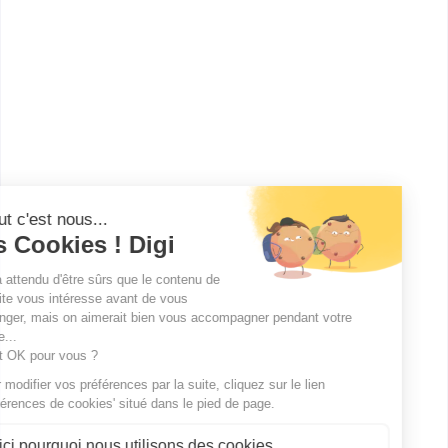
IFTE SUD - Aix en Provence
BTS Professions Immobilières -
PI
Depuis 1998, le groupe IFTE accompagne, forme et
soutient les jeunes dans des formations de Bac+2 à
Bac+5 dans le cad...
Bac+2
Voir la fiche