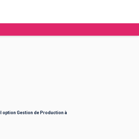
tudier à l'étranger
Ecoles de commerce
Job étudiant
BAFA
Ecoles d'ingénieur
ie étudiante
Universités
ogement étudiant
l option Gestion de Production à
ourses