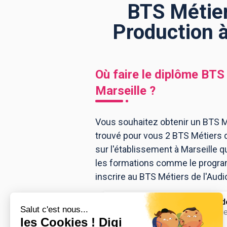
BTS Métier
Production à
BTS
Écoles
Masters
Licences pro
Articles
Où faire le diplôme
BTS 
CAP
Marseille
?
Bac pro
Bachelors
Vous souhaitez obtenir un BTS Mé
trouvé pour vous 2 BTS Métiers 
sur l'établissement à Marseille 
les formations comme le program
inscrire au BTS Métiers de l'Audi
Les Ateliers d
BTS Audiovisue
production