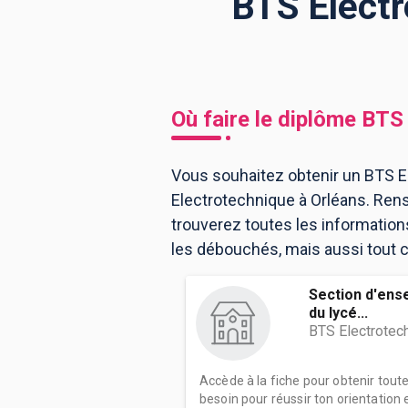
BTS Electr
BTS
Écoles
Masters
Licences pro
Articles
Où faire le diplôme
BTS 
CAP
Bac pro
Vous souhaitez obtenir un BTS El
Electrotechnique à Orléans. Ren
Bachelors
trouverez toutes les informatio
les débouchés, mais aussi tout ce
Section d'ens
du lycé...
BTS Electrotec
Accède à la fiche pour obtenir tout
besoin pour réussir ton orientation e