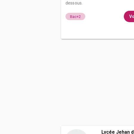
dessous.
Vo
Bac+2
Lycée Jehan 