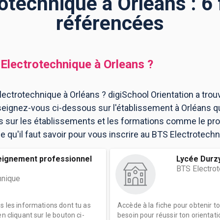
otechnique à Orléans : 6
référencées
Electrotechnique
à
Orleans
?
ectrotechnique à Orléans ? digiSchool Orientation a tro
seignez-vous ci-dessous sur l'établissement à Orléans q
ns sur les établissements et les formations comme le p
 qu'il faut savoir pour vous inscrire au BTS Electrotechn
eignement professionnel
Lycée Durz
BTS Electro
hnique
es les informations dont tu as
Accède à la fiche pour obtenir t
n cliquant sur le bouton ci-
besoin pour réussir ton orientati