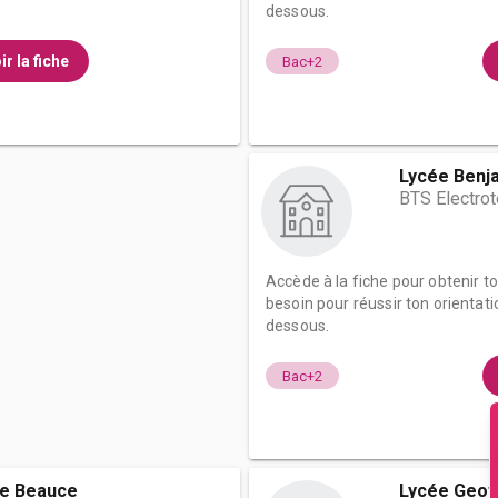
dessous.
ir la fiche
Bac+2
Lycée Benja
BTS Electro
Accède à la fiche pour obtenir t
besoin pour réussir ton orientati
dessous.
Bac+2
de Beauce
Lycée Geoff