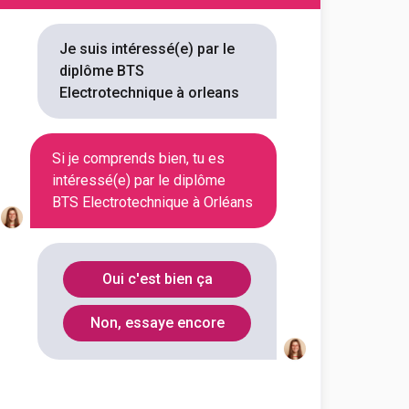
technique
Je suis intéressé(e) par le
diplôme BTS
outes les informations dont tu as
Electrotechnique à orleans
on en cliquant sur le bouton ci-
Si je comprends bien, tu es
Voir la fiche
intéressé(e) par le diplôme
BTS Electrotechnique à Orléans
Oui c'est bien ça
Non, essaye encore