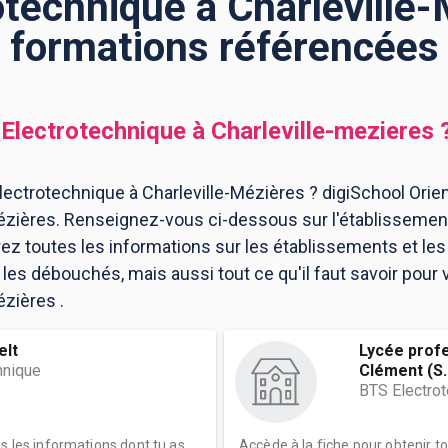
technique à Charleville-
formations référencées
Electrotechnique
à
Charleville-mezieres
ectrotechnique à Charleville-Mézières ? digiSchool Orie
ézières. Renseignez-vous ci-dessous sur l'établissement
ez toutes les informations sur les établissements et l
es débouchés, mais aussi tout ce qu'il faut savoir pour 
ézières .
elt
Lycée profe
hnique
Clément (S..
BTS Electro
es les informations dont tu as
Accède à la fiche pour obtenir t