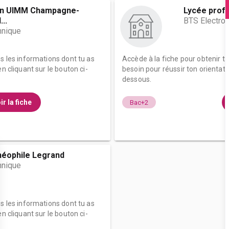
on UIMM Champagne-
Lycée profe
..
BTS Electro
hnique
es les informations dont tu as
Accède à la fiche pour obtenir t
n cliquant sur le bouton ci-
besoin pour réussir ton orientati
dessous.
ir la fiche
Bac+2
héophile Legrand
hnique
es les informations dont tu as
n cliquant sur le bouton ci-