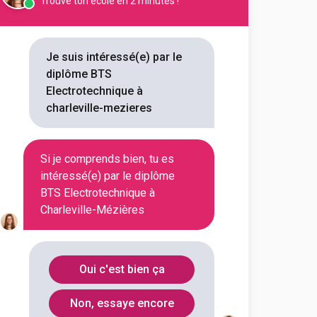
Trouve ton école en 2 minutes !
ssionnel Placide Courtoy
technique
Je suis intéressé(e) par le
diplôme BTS
outes les informations dont tu as
Electrotechnique à
on en cliquant sur le bouton ci-
charleville-mezieres
Voir la fiche
Si je comprends bien, tu es
intéressé(e) par le diplôme
BTS Electrotechnique à
Charleville-Mézières
Oui c'est bien ça
Non, essaye encore