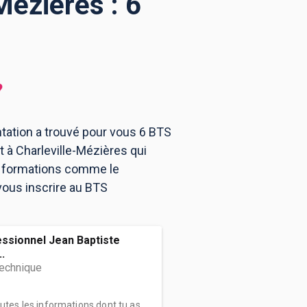
Mézières : 6
?
ntation a trouvé pour vous 6 BTS
 à Charleville-Mézières qui
es formations comme le
vous inscrire au BTS
ssionnel Jean Baptiste
.
technique
outes les informations dont tu as