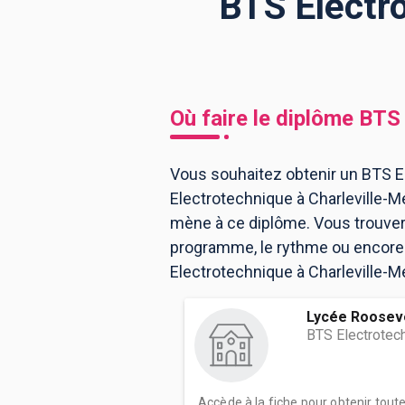
BTS Electro
BTS
Écoles
Masters
Licences pro
Articles
Où faire le diplôme
BTS 
CAP
Bac pro
Vous souhaitez obtenir un BTS El
Electrotechnique à Charleville-M
Bachelors
mène à ce diplôme. Vous trouver
programme, le rythme ou encore l
Electrotechnique à Charleville-M
Lycée Roosev
BTS Electrotec
Accède à la fiche pour obtenir tout