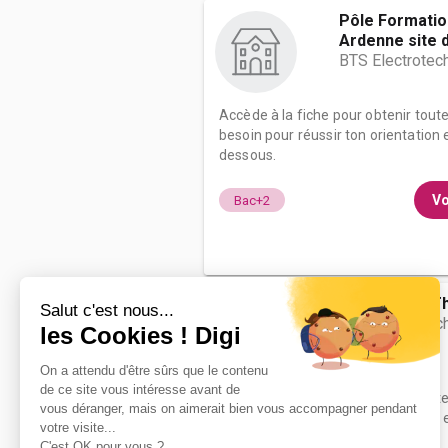
Pôle Formati
Ardenne site d.
BTS Electrotec
Accède à la fiche pour obtenir tout
besoin pour réussir ton orientation e
dessous.
Vo
Bac+2
Lycée privé T
BTS Electrotec
Accède à la fiche pour obtenir tout
besoin pour réussir ton orientation e
dessous.