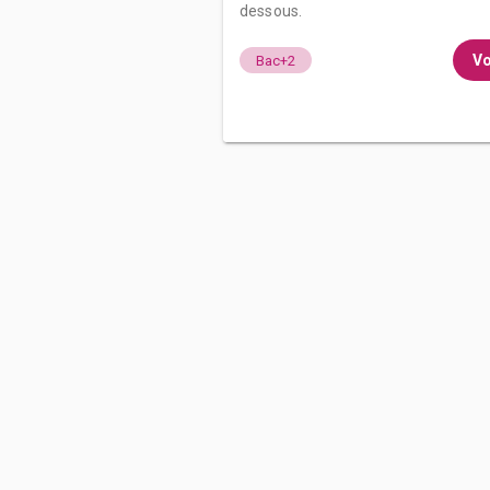
dessous.
Vo
Bac+2