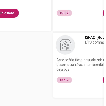
ir la fiche
Bac+2
ISFAC (Roch
BTS commun
Accède à la fiche pour obtenir t
besoin pour réussir ton orientati
dessous.
Bac+2