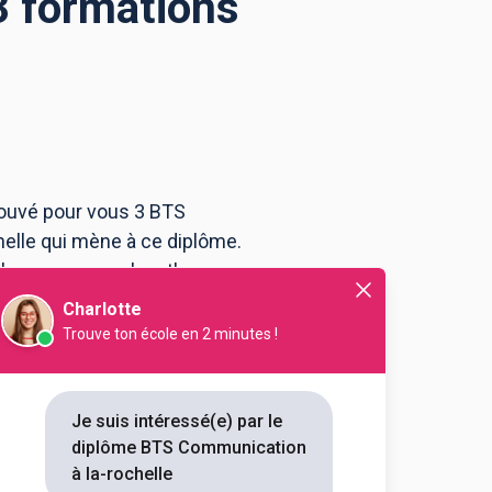
3 formations
rouvé pour vous 3 BTS
elle qui mène à ce diplôme.
 le programme, le rythme ou
munication à La Rochelle .
Charlotte
Trouve ton école en 2 minutes !
helle
ication
Je suis intéressé(e) par le
diplôme BTS Communication
rce et management située à La
à la-rochelle
ions du Bac+2...