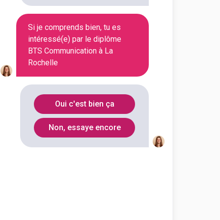
Si je comprends bien, tu es
Voir la fiche
intéressé(e) par le diplôme
BTS Communication à La
Rochelle
elle)
ication
Oui c'est bien ça
outes les informations dont tu as
Non, essaye encore
on en cliquant sur le bouton ci-
Voir la fiche