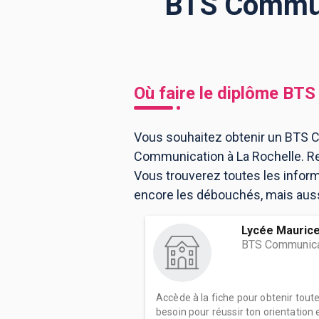
BTS Communi
BTS
Écoles
Masters
Licences pro
Articles
Où faire le diplôme
BTS
CAP
Bac pro
Vous souhaitez obtenir un BTS C
Communication à La Rochelle. Re
Bachelors
Vous trouverez toutes les infor
encore les débouchés, mais aussi
Lycée Mauric
BTS Communica
Accède à la fiche pour obtenir tout
besoin pour réussir ton orientation e