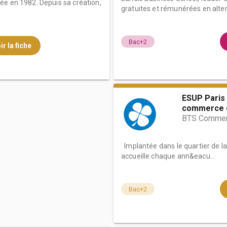
ée en 1982. Depuis sa création,
gratuites et rémunérées en alter
Bac+2
ir la fiche
ESUP Paris 
commerce e
BTS Commerc
Implantée dans le quartier de l
accueille chaque ann&eacu...
Bac+2