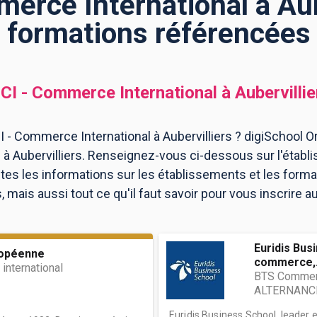
erce International à Aube
formations référencées
CI - Commerce International
à
Aubervillie
 - Commerce International à Aubervilliers ? digiSchool Or
à Aubervilliers. Renseignez-vous ci-dessous sur l'établ
utes les informations sur les établissements et les for
mais aussi tout ce qu'il faut savoir pour vous inscrire
Euridis Bus
ropéenne
commerce,.
nternational
BTS Commerce
ALTERNANC
Euridis Business School, leader