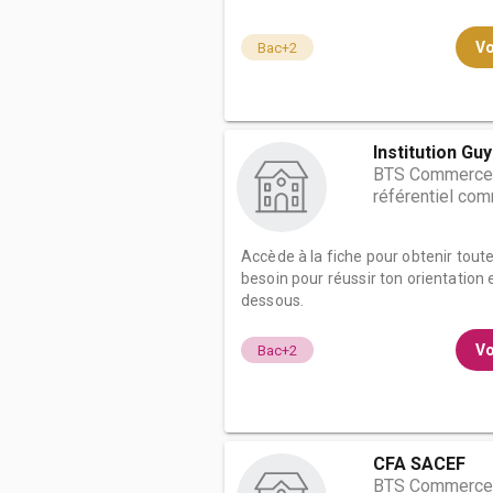
Vo
Bac+2
Institution G
BTS Commerce i
référentiel co
Accède à la fiche pour obtenir tout
besoin pour réussir ton orientation e
dessous.
Vo
Bac+2
CFA SACEF
BTS Commerce i