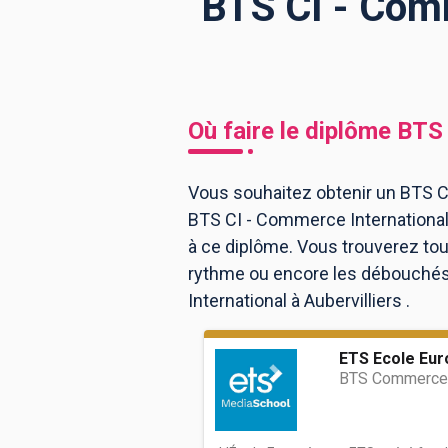
BTS CI - Comm
BTS
Écoles
Masters
Licences pro
Articles
Où faire le diplôme
BTS 
CAP
Bac pro
Vous souhaitez obtenir un BTS CI
BTS CI - Commerce International 
Bachelors
à ce diplôme. Vous trouverez to
rythme ou encore les débouchés, 
International à Aubervilliers .
ETS Ecole Eu
BTS Commerce i