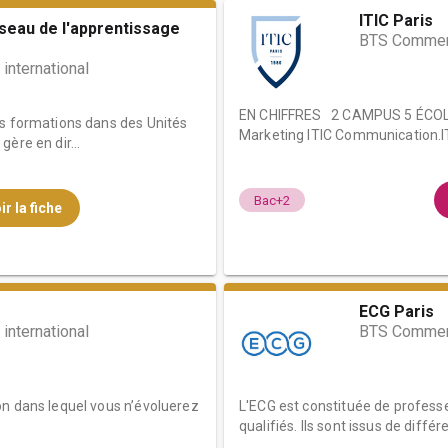
ITIC Paris
éseau de l'apprentissage
BTS Commerce
nternational
EN CHIFFRES 2 CAMPUS 5 ÉCOL
es formations dans des Unités
Marketing ITIC Communication.IT
ère en dir...
Bac+2
ir la fiche
ECG Paris
nternational
BTS Commerc
on dans lequel vous n’évoluerez
L'ECG est constituée de profes
qualifiés. Ils sont issus de différe