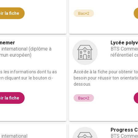
ir la fiche
Bac+2
uynemer
Lycée polyv
nternational (diplôme à
BTS Commerc
mmun européen)
référentiel
es les informations dont tu as
Accède à la fiche pour obtenir t
n cliquant sur le bouton ci-
besoin pour réussir ton orientati
dessous.
ir la fiche
Bac+2
Progress 
nternational
BTS Commerc