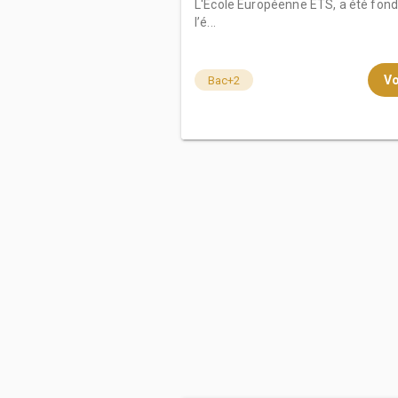
L'École Européenne ETS, a été fond
l’é...
Vo
Bac+2