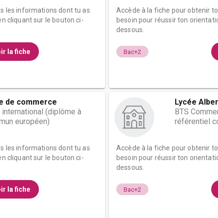
es les informations dont tu as
Accède à la fiche pour obtenir t
n cliquant sur le bouton ci-
besoin pour réussir ton orientati
dessous.
ir la fiche
Bac+2
le de commerce
Lycée Albe
nternational (diplôme à
BTS Commerc
mmun européen)
référentiel
es les informations dont tu as
Accède à la fiche pour obtenir t
n cliquant sur le bouton ci-
besoin pour réussir ton orientati
dessous.
ir la fiche
Bac+2