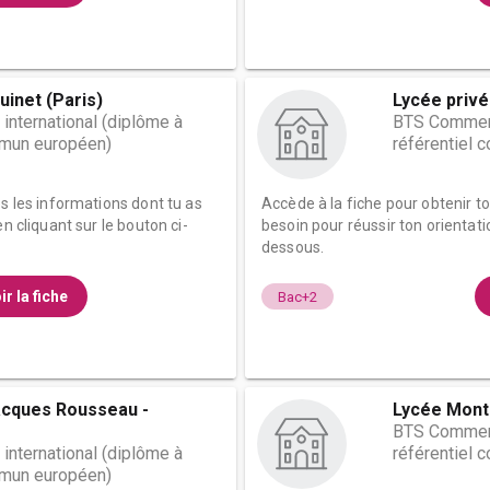
uinet (Paris)
Lycée priv
nternational (diplôme à
BTS Commerc
mmun européen)
référentiel
es les informations dont tu as
Accède à la fiche pour obtenir t
n cliquant sur le bouton ci-
besoin pour réussir ton orientati
dessous.
ir la fiche
Bac+2
acques Rousseau -
Lycée Mont
BTS Commerc
nternational (diplôme à
référentiel
mmun européen)