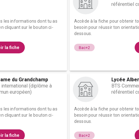
référentiel
es les informations dont tu as
Accède à la fiche pour obtenir t
n cliquant sur le bouton ci-
besoin pour réussir ton orientati
dessous.
ir la fiche
Bac+2
Dame du Grandchamp
Lycée Alber
nternational (diplôme à
BTS Commerc
mmun européen)
référentiel
es les informations dont tu as
Accède à la fiche pour obtenir t
n cliquant sur le bouton ci-
besoin pour réussir ton orientati
dessous.
ir la fiche
Bac+2