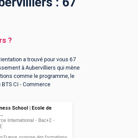
rvilliers : 67
rs
?
ientation a trouvé pour vous 67
issement à Aubervilliers qui mène
mations comme le programme, le
 au BTS CI - Commerce
iness School | Ecole de
..
 International - Bac+2 -
E
 en France, propose des formations