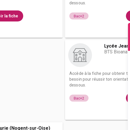
dessous.
ir la fiche
Bac+2
Lycée Jean
BTS Bioanaly
Accède à la fiche pour obtenir t
besoin pour réussir ton orientati
dessous.
Bac+2
urie (Nogent-sur-Oise)