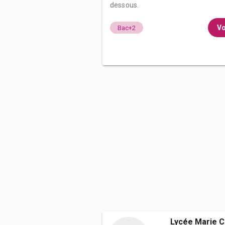
dessous.
Vo
Bac+2
Lycée Marie C