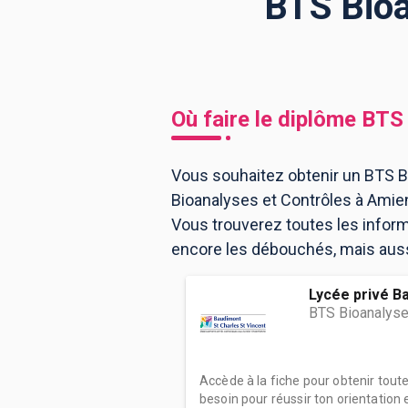
BTS Bioa
BTS
Écoles
Masters
Licences pro
Articles
Où faire le diplôme
BTS 
CAP
Bac pro
Vous souhaitez obtenir un BTS Bi
Bioanalyses et Contrôles à Amie
Bachelors
Vous trouverez toutes les infor
encore les débouchés, mais aussi
Lycée privé B
BTS Bioanalyse
Accède à la fiche pour obtenir tout
besoin pour réussir ton orientation e