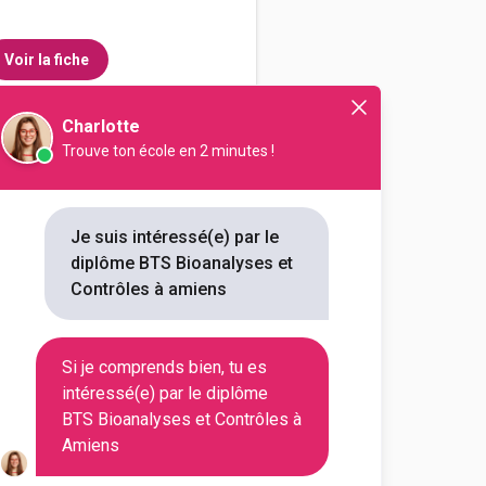
Voir la fiche
Charlotte
Trouve ton école en 2 minutes !
-Baptiste Delambre
ses et contrôles
Je suis intéressé(e) par le
diplôme BTS Bioanalyses et
outes les informations dont tu as
Contrôles à amiens
on en cliquant sur le bouton ci-
Si je comprends bien, tu es
Voir la fiche
intéressé(e) par le diplôme
BTS Bioanalyses et Contrôles à
Amiens