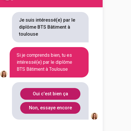
ns référencées
Je suis intéressé(e) par le
diplôme BTS Bâtiment à
toulouse
r vous 2 BTS Bâtiment à
lôme. Vous trouverez toutes les
Si je comprends bien, tu es
ou encore les débouchés, mais
intéressé(e) par le diplôme
BTS Bâtiment à Toulouse
érale et technologique du LP
Oui c'est bien ça
t
Non, essaye encore
outes les informations dont tu as
on en cliquant sur le bouton ci-