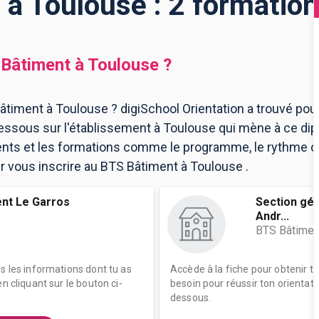
à Toulouse : 2 formatio
Bâtiment
à
Toulouse
?
âtiment à Toulouse ? digiSchool Orientation a trouvé pou
ssous sur l'établissement à Toulouse qui mène à ce dip
ents et les formations comme le programme, le rythme 
our vous inscrire au BTS Bâtiment à Toulouse .
ent Le Garros
Section gén
Andr...
BTS Bâtimen
es les informations dont tu as
Accède à la fiche pour obtenir t
n cliquant sur le bouton ci-
besoin pour réussir ton orientati
dessous.