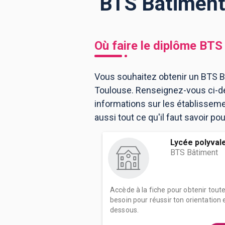
BTS Bâtiment 
BTS
Écoles
Masters
Où faire le diplôme
BTS 
Licences pro
Articles
Vous souhaitez obtenir un BTS B
CAP
Toulouse. Renseignez-vous ci-de
Bac pro
informations sur les établissem
Bachelors
aussi tout ce qu'il faut savoir p
Lycée polyval
BTS Bâtiment
Accède à la fiche pour obtenir tout
besoin pour réussir ton orientation e
dessous.