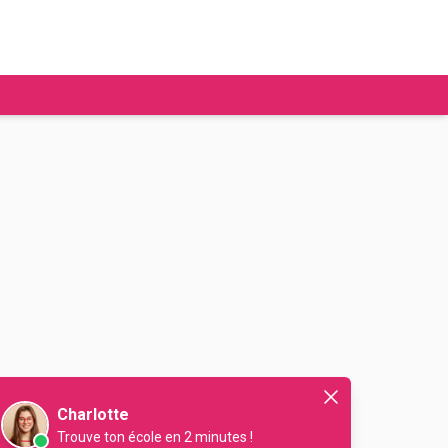
tudier à l'étranger
Ecoles de commerce
Job étudiant
BAFA
Ecoles d'ingénieur
ie étudiante
Universités
ogement étudiant
ourses
Charlotte
Trouve ton école en 2 minutes !