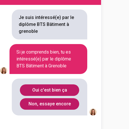
on référencée
Je suis intéressé(e) par le
diplôme BTS Bâtiment à
grenoble
r vous 1 BTS Bâtiment à
lôme. Vous trouverez toutes les
Si je comprends bien, tu es
intéressé(e) par le diplôme
ou encore les débouchés, mais
BTS Bâtiment à Grenoble
Oui c'est bien ça
Non, essaye encore