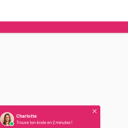
tudier à l'étranger
Ecoles de commerce
Job étudiant
BAFA
Ecoles d'ingénieur
ie étudiante
Universités
ogement étudiant
ourses
Charlotte
Trouve ton école en 2 minutes !