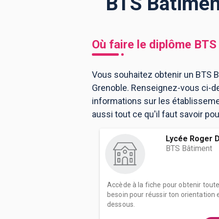
BTS Bâtiment
BTS
Écoles
Masters
Où faire le diplôme
BTS 
Licences pro
Articles
Vous souhaitez obtenir un BTS Bâ
CAP
Grenoble. Renseignez-vous ci-de
Bac pro
informations sur les établissem
Bachelors
aussi tout ce qu'il faut savoir p
Lycée Roger 
BTS Bâtiment
Accède à la fiche pour obtenir tout
besoin pour réussir ton orientation e
dessous.