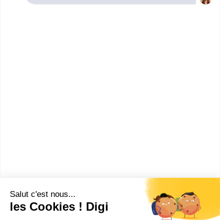
Cotentin. Renseignez-vous ci-dessous sur
l'établissement à Cherbourg-en-Cotentin qui mène à
ce diplôme. Vous trouverez toutes les informations
sur les établissements et les formations comme le
programme, le rythme ou encore les débouchés,
mais aussi tout ce qu'il faut savoir pour vous
inscrire au BTS Bâtiment à Cherbourg-en-Cotentin .
Lycée professionnel la
Roquelle
BTS Bâtiment
Accède à la fiche pour obtenir toutes les
informations dont tu as besoin pour réussir ton
orientation en cliquant sur le bouton ci-dessous.
Bac+2
Voir la fiche